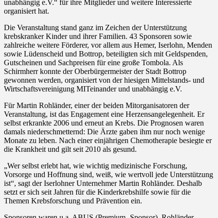
unabhängig e.V.“ für ihre Mitglieder und weitere Interessierte
organisiert hat.
Die Veranstaltung stand ganz im Zeichen der Unterstützung
krebskranker Kinder und ihrer Familien. 43 Sponsoren sowie
zahlreiche weitere Förderer, vor allem aus Hemer, Iserlohn, Menden
sowie Lüdenscheid und Bottrop, beteiligten sich mit Geldspenden,
Gutscheinen und Sachpreisen für eine große Tombola. Als
Schirmherr konnte der Oberbürgermeister der Stadt Bottrop
gewonnen werden, organisiert von der hiesigen Mittelstands- und
Wirtschaftsvereinigung MITeinander und unabhängig e.V.
Für Martin Rohländer, einer der beiden Mitorganisatoren der
Veranstaltung, ist das Engagement eine Herzensangelegenheit. Er
selbst erkrankte 2006 und erneut an Krebs. Die Prognosen waren
damals niederschmetternd: Die Ärzte gaben ihm nur noch wenige
Monate zu leben. Nach einer einjährigen Chemotherapie besiegte er
die Krankheit und gilt seit 2010 als gesund.
„Wer selbst erlebt hat, wie wichtig medizinische Forschung,
Vorsorge und Hoffnung sind, weiß, wie wertvoll jede Unterstützung
ist“, sagt der Iserlohner Unternehmer Martin Rohländer. Deshalb
setzt er sich seit Jahren für die Kinderkrebshilfe sowie für die
Themen Krebsforschung und Prävention ein.
Sponsoren waren u.a. ABUS (Premium- Sponsor), Rohländer