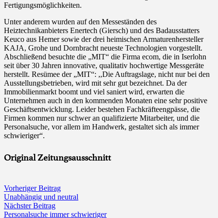
Fertigungsmöglichkeiten.
Unter anderem wurden auf den Messeständen des
Heiztechnikan
bieters
Enertech (Giersch)
und
des Badausstatters
Keuco aus Hemer sowie der drei heimischen Armatu
renhersteller
KAJA, Grohe und Dornbracht neueste Technologien
vorgestellt.
Abschließend besuchte die „MIT“ die Firma ecom, die in Iserlohn
seit über 30 Jahren innovative, qualitativ hochwertige Messgeräte
herstellt. Resümee der
„MIT“:
,,Die Auftragslage, nicht nur bei den
Ausstellungsbetrieben, wird mit sehr gut bezeichnet. Da der
Immobilienmarkt boomt und viel saniert wird, erwarten die
Unternehmen auch in den kommenden Monaten eine sehr positive
Geschäftsentwicklung. Leider bestehen Fachkräfteengpässe, die
Firmen kommen nur schwer an qualifizierte Mitarbeiter, und die
Personalsuche, vor allem im Handwerk, gestaltet sich als immer
schwieriger“.
Original Zeitungsausschnitt
Vorheriger Beitrag
Unabhängig und neutral
Nächster Beitrag
Personalsuche immer schwieriger