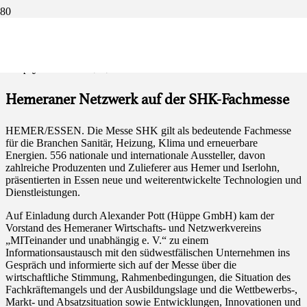
Messebesuch der MIT
Stadtspiegel Iserlohn & Hemer, 21.03.2018
Hemeraner Netzwerk auf der SHK-Fachmesse
HEMER/ESSEN.
D
ie Messe
SHK gilt als bedeutende Fachmesse
für die Bran
chen Sanitär, Heizung, Klima und erneuerbare
Ener
gien.
556
nationale und internationale
Aussteller,
davon
zahlreiche Produ
zenten
und Zulieferer aus
Hemer
und Iserlohn,
prä
sentierten
in
Essen
neue und weiterentwickelte Technologien und
Dienstleistungen.
Auf Einladung durch Ale
xander
Pott (Hüppe GmbH) kam der
Vorstand des Hemeraner Wirtschafts- und Netzwerkvereins
„MITei
nander und unabhängig e.
V.“
zu einem
Informa
tionsaustausch mit
den
südwestfälischen Unter
nehmen
ins
Gespräch und informierte sich auf der Messe über die
wirtschaftliche Stimmung, Rahmenbedingungen, die Situation des
Fachkräftemangels und der Ausbildungslage und die Wettbewerbs-,
Markt- und Absatzsituation sowie Entwicklungen,
Innovationen
und