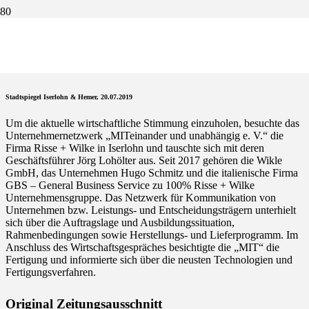
„MIT“ besuchte lserlohner
Unternehmen
Stadtspiegel Iserlohn & Hemer, 20.07.2019
Um die aktuelle wirtschaftliche Stimmung einzuholen, besuchte das
Unternehmernetzwerk „MITeinander und unabhängig e. V.“ die
Firma Risse + Wilke in Iserlohn und tauschte sich mit deren
Geschäftsführer Jörg Lohölter aus. Seit 2017 gehören die Wikle
GmbH, das Unternehmen Hugo Schmitz und die italienische Firma
GBS – General Business Service zu 100% Risse + Wilke
Unternehmensgruppe. Das Netzwerk für Kommunikation von
Unternehmen bzw. Leistungs- und Entscheidungsträgern unterhielt
sich über die Auftragslage und Ausbildungssituation,
Rahmenbedingungen sowie Herstellungs- und Lieferprogramm. Im
Anschluss des Wirtschaftsgespräches besichtigte die „MIT“ die
Fertigung und informierte sich über die neusten Technologien und
Fertigungsverfahren.
Original Zeitungsausschnitt