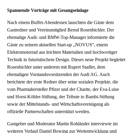
Spannende Vorträge mit Gesangseinlage
Nach einem
Buffet-Abendessen lauschten
die Gäste
dem
Gastredner und Vereinsmitglied
Bernd
Rosenbichler. Der
ehemalige Audi- und BMW-Top-Manager
informierte
die
Gäste zu seinem aktuellen Start-up
„NOVUS“,
einem
Elektromotorrad aus leichten Materialien und hochwertiger
Technik in futuristischem Design. Dieses neue Projekt begleitet
Rosenbichler unter anderem mit
Rupert
Stadler, dem
ehemaligen Vorstandsvorsitzenden der Audi AG. Auch
berichtete der erste Redner über seine sozialen Projekte, die
vom Pharmahersteller Pfizer und der Charite, der Eva-Luise
und Horst-Köhler-Stiftung,
der Tr
ibute to Bambi-Stiftung
sowie der Mittelstands- und Wirtschaftsvereinigung als
offizielle Partnerschaften unterstützt werden.
Gastgeber und Moderator Martin Rohländer interviewte im
weiteren Verlauf Daniel Bowing zur Wertentwicklung und