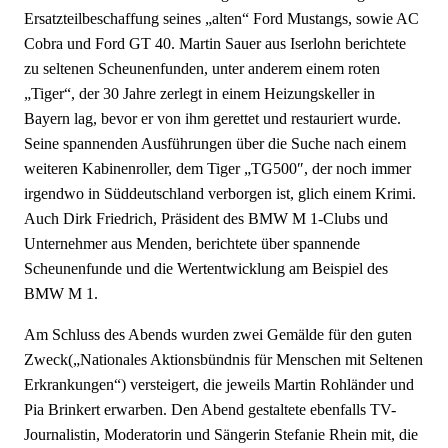
Ersatzteilbeschaffung seines
„alten“
Ford Mustangs, sowie AC
Cobra und Ford GT 40. Martin
Sauer
aus Iserlohn berichtete
zu seltenen
Scheunenfunden, unter anderem einem roten
„Tiger“, der 30 Jahre zerlegt in einem Heizungskeller in
Bayern lag, bevor er von
ihm
gerettet und restauriert wurde.
Seine spannenden Ausführungen über die Suche nach einem
weiteren Kabinenroller, dem Tiger
„TG500″,
der noch immer
irgendwo in Süddeutschland verborgen ist, glich einem Krimi.
Auch Dirk Friedrich, Präsident des BMW M 1-Clubs und
Unternehmer aus Menden, berichtete über spannende
Scheunenfunde und die Wertentwicklung am Beispiel des
BMW M 1.
Am Schluss des Abends wurden zwei Gemälde für den guten
Zweck(„Nationales Aktionsbündnis für Menschen mit Seltenen
Erkrankungen“) versteigert, die jeweils Martin Rohländer und
Pia Brinkert erwarben. Den Abend gestaltete ebenfalls TV-
Journalistin, Moderatorin und Sängerin Stefanie Rhein mit, die